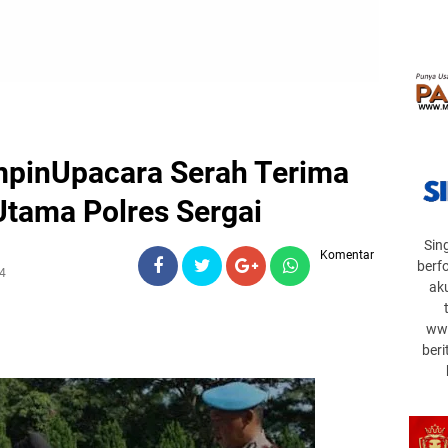
impinUpacara Serah Terima
Utama Polres Sergai
Sin
Komentar
berf
4
ak
www
beri