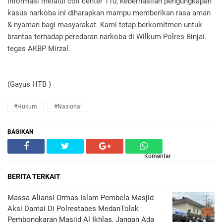
informasi melalui coll center 110, keberhasilan pengungkapan
kasus narkoba ini diharapkan mampu memberikan rasa aman
& nyaman bagi masyarakat. Kami tetap berkomitmen untuk
brantas terhadap peredaran narkoba di Wilkum Polres Binjai.
tegas AKBP Mirzal.
(Gayus HTB )
#Hukum
#Nasional
BAGIKAN
Komentar
BERITA TERKAIT
Massa Aliansi Ormas Islam Pembela Masjid
Aksi Damai Di Polrestabes MedanTolak
Pembongkaran Masjid Al Ikhlas, Jangan Ada