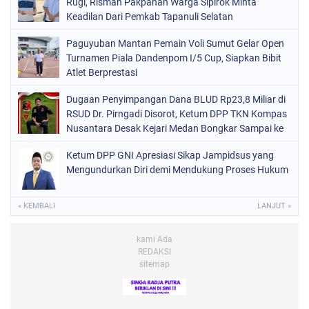
Rugi, Risman Pakpahan Warga Sipirok Minta
Keadilan Dari Pemkab Tapanuli Selatan
Paguyuban Mantan Pemain Voli Sumut Gelar Open
Turnamen Piala Dandenpom I/5 Cup, Siapkan Bibit
Atlet Berprestasi
Dugaan Penyimpangan Dana BLUD Rp23,8 Miliar di
RSUD Dr. Pirngadi Disorot, Ketum DPP TKN Kompas
Nusantara Desak Kejari Medan Bongkar Sampai ke
Akar
Ketum DPP GNI Apresiasi Sikap Jampidsus yang
Mengundurkan Diri demi Mendukung Proses Hukum
« KEMBALI
LANJUT »
kami Ada
REDAKSI
sitemap