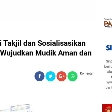
 Takjil dan Sosialisasikan
: Wujudkan Mudik Aman dan
Sin
berf
ak
Komentar
www
beri