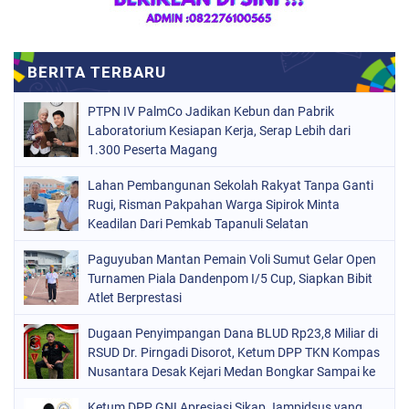
PTPN IV PalmCo Jadikan Kebun dan Pabrik
Laboratorium Kesiapan Kerja, Serap Lebih dari
1.300 Peserta Magang
Lahan Pembangunan Sekolah Rakyat Tanpa Ganti
Rugi, Risman Pakpahan Warga Sipirok Minta
Keadilan Dari Pemkab Tapanuli Selatan
Paguyuban Mantan Pemain Voli Sumut Gelar Open
Turnamen Piala Dandenpom I/5 Cup, Siapkan Bibit
Atlet Berprestasi
Dugaan Penyimpangan Dana BLUD Rp23,8 Miliar di
RSUD Dr. Pirngadi Disorot, Ketum DPP TKN Kompas
Nusantara Desak Kejari Medan Bongkar Sampai ke
Akar
Ketum DPP GNI Apresiasi Sikap Jampidsus yang